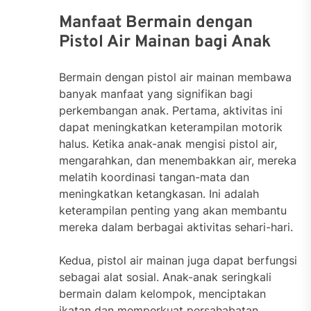
Manfaat Bermain dengan
Pistol Air Mainan bagi Anak
Bermain dengan pistol air mainan membawa
banyak manfaat yang signifikan bagi
perkembangan anak. Pertama, aktivitas ini
dapat meningkatkan keterampilan motorik
halus. Ketika anak-anak mengisi pistol air,
mengarahkan, dan menembakkan air, mereka
melatih koordinasi tangan-mata dan
meningkatkan ketangkasan. Ini adalah
keterampilan penting yang akan membantu
mereka dalam berbagai aktivitas sehari-hari.
Kedua, pistol air mainan juga dapat berfungsi
sebagai alat sosial. Anak-anak seringkali
bermain dalam kelompok, menciptakan
ikatan dan memperkuat persahabatan