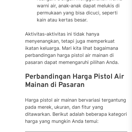
warni air, anak-anak dapat melukis di
permukaan yang bisa dicuci, seperti
kain atau kertas besar.
Aktivitas-aktivitas ini tidak hanya
menyenangkan, tetapi juga memperkuat
ikatan keluarga. Mari kita lihat bagaimana
perbandingan harga pistol air mainan di
pasaran dapat memengaruhi pilihan Anda.
Perbandingan Harga Pistol Air
Mainan di Pasaran
Harga pistol air mainan bervariasi tergantung
pada merek, ukuran, dan fitur yang
ditawarkan. Berikut adalah beberapa kategori
harga yang mungkin Anda temui: