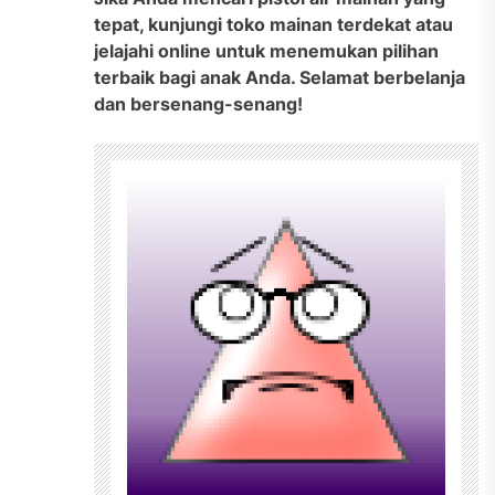
tepat, kunjungi toko mainan terdekat atau
jelajahi online untuk menemukan pilihan
terbaik bagi anak Anda. Selamat berbelanja
dan bersenang-senang!