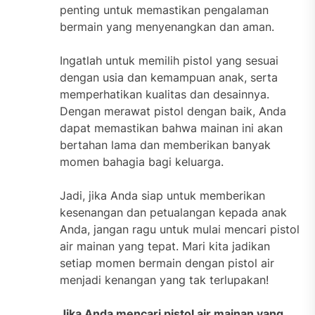
penting untuk memastikan pengalaman
bermain yang menyenangkan dan aman.
Ingatlah untuk memilih pistol yang sesuai
dengan usia dan kemampuan anak, serta
memperhatikan kualitas dan desainnya.
Dengan merawat pistol dengan baik, Anda
dapat memastikan bahwa mainan ini akan
bertahan lama dan memberikan banyak
momen bahagia bagi keluarga.
Jadi, jika Anda siap untuk memberikan
kesenangan dan petualangan kepada anak
Anda, jangan ragu untuk mulai mencari pistol
air mainan yang tepat. Mari kita jadikan
setiap momen bermain dengan pistol air
menjadi kenangan yang tak terlupakan!
Jika Anda mencari pistol air mainan yang