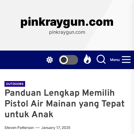
Skip
to
the
pinkraygun.com
content
pinkraygun.com
Menu
OUTDOORS
Panduan Lengkap Memilih
Pistol Air Mainan yang Tepat
untuk Anak
Steven Patterson
January 17, 2025