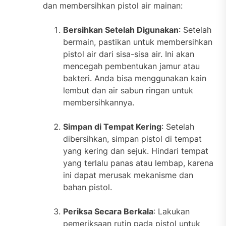
dan membersihkan pistol air mainan:
Bersihkan Setelah Digunakan
: Setelah
bermain, pastikan untuk membersihkan
pistol air dari sisa-sisa air. Ini akan
mencegah pembentukan jamur atau
bakteri. Anda bisa menggunakan kain
lembut dan air sabun ringan untuk
membersihkannya.
Simpan di Tempat Kering
: Setelah
dibersihkan, simpan pistol di tempat
yang kering dan sejuk. Hindari tempat
yang terlalu panas atau lembap, karena
ini dapat merusak mekanisme dan
bahan pistol.
Periksa Secara Berkala
: Lakukan
pemeriksaan rutin pada pistol untuk