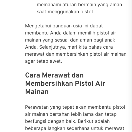
memahami aturan bermain yang aman
saat menggunakan pistol.
Mengetahui panduan usia ini dapat
membantu Anda dalam memilih pistol air
mainan yang sesuai dan aman bagi anak
Anda. Selanjutnya, mari kita bahas cara
merawat dan membersihkan pistol air mainan
agar tetap awet.
Cara Merawat dan
Membersihkan Pistol Air
Mainan
Perawatan yang tepat akan membantu pistol
air mainan bertahan lebih lama dan tetap
berfungsi dengan baik. Berikut adalah
beberapa langkah sederhana untuk merawat