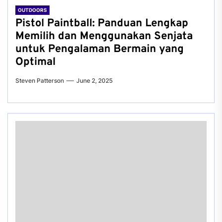
OUTDOORS
Pistol Paintball: Panduan Lengkap
Memilih dan Menggunakan Senjata
untuk Pengalaman Bermain yang
Optimal
Steven Patterson
June 2, 2025