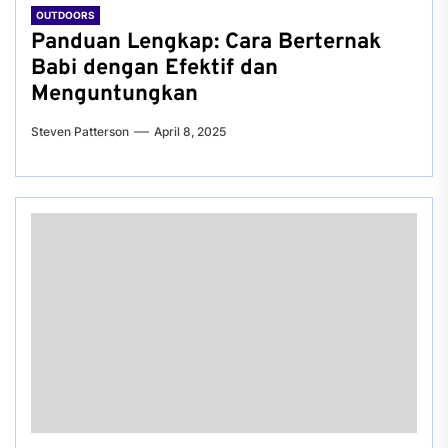
OUTDOORS
Panduan Lengkap: Cara Berternak
Babi dengan Efektif dan
Menguntungkan
Steven Patterson
April 8, 2025