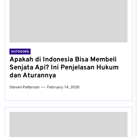
OUTDOORS
Apakah di Indonesia Bisa Membeli
Senjata Api? Ini Penjelasan Hukum
dan Aturannya
Steven Patterson
February 14, 2026