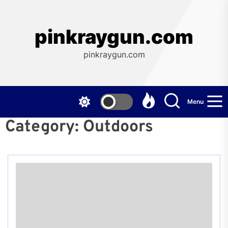
Skip
to
the
pinkraygun.com
content
pinkraygun.com
Menu
Category:
Outdoors