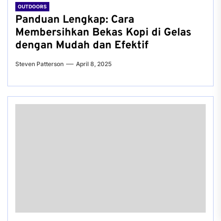
OUTDOORS
Panduan Lengkap: Cara
Membersihkan Bekas Kopi di Gelas
dengan Mudah dan Efektif
Steven Patterson
April 8, 2025