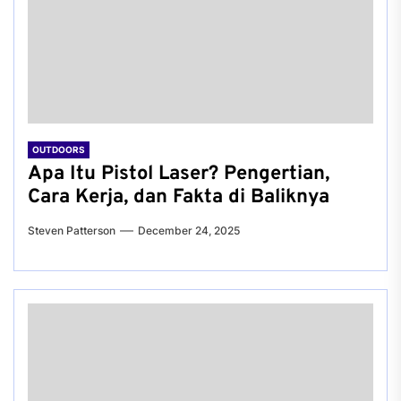
OUTDOORS
Apa Itu Pistol Laser? Pengertian,
Cara Kerja, dan Fakta di Baliknya
Steven Patterson
December 24, 2025