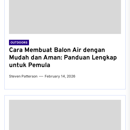
OUTDOORS
Cara Membuat Balon Air dengan
Mudah dan Aman: Panduan Lengkap
untuk Pemula
Steven Patterson
February 14, 2026