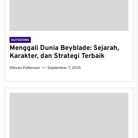
OUTDOORS
Menggali Dunia Beyblade: Sejarah,
Karakter, dan Strategi Terbaik
Steven Patterson
September 7, 2025