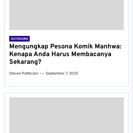
OUTDOORS
Mengungkap Pesona Komik Manhwa:
Kenapa Anda Harus Membacanya
Sekarang?
Steven Patterson
September 7, 2025