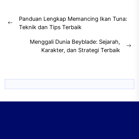
Post
Panduan Lengkap Memancing Ikan Tuna:
navigation
Previous
Teknik dan Tips Terbaik
post:
Menggali Dunia Beyblade: Sejarah,
Ne
Karakter, dan Strategi Terbaik
pos