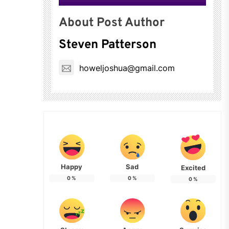
About Post Author
Steven Patterson
howeljoshua@gmail.com
Happy
Sad
Excited
0
%
0
%
0
%