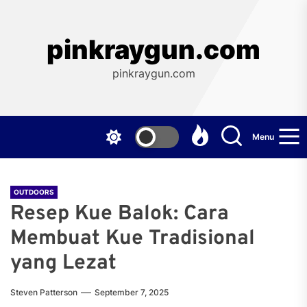
Skip
to
the
pinkraygun.com
content
pinkraygun.com
Menu
OUTDOORS
Resep Kue Balok: Cara
Membuat Kue Tradisional
yang Lezat
Steven Patterson
September 7, 2025