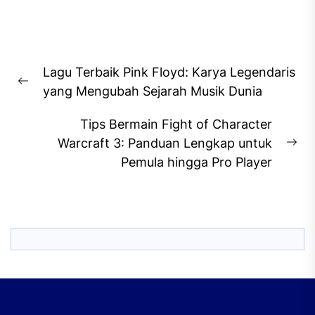
Post
Lagu Terbaik Pink Floyd: Karya Legendaris
navigation
Previous
yang Mengubah Sejarah Musik Dunia
post:
Tips Bermain Fight of Character
Warcraft 3: Panduan Lengkap untuk
Ne
Pemula hingga Pro Player
pos