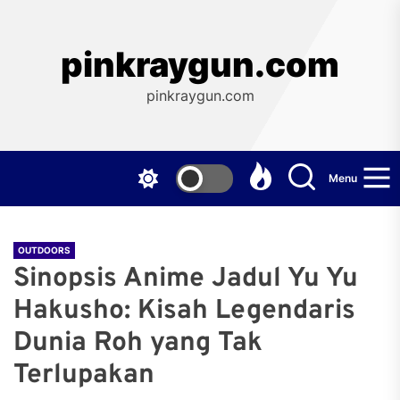
Skip
to
the
pinkraygun.com
content
pinkraygun.com
Menu
OUTDOORS
Sinopsis Anime Jadul Yu Yu
Hakusho: Kisah Legendaris
Dunia Roh yang Tak
Terlupakan