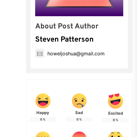
About Post Author
Steven Patterson
howeljoshua@gmail.com
Happy
Sad
Excited
0
%
0
%
0
%