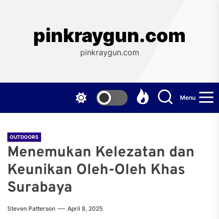
Skip
to
the
pinkraygun.com
content
pinkraygun.com
Menu
OUTDOORS
Menemukan Kelezatan dan
Keunikan Oleh-Oleh Khas
Surabaya
Steven Patterson
April 8, 2025