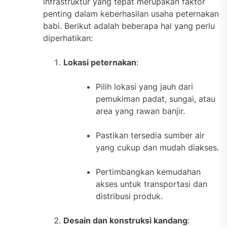
infrastruktur yang tepat merupakan faktor
penting dalam keberhasilan usaha peternakan
babi. Berikut adalah beberapa hal yang perlu
diperhatikan:
Lokasi peternakan
:
Pilih lokasi yang jauh dari
pemukiman padat, sungai, atau
area yang rawan banjir.
Pastikan tersedia sumber air
yang cukup dan mudah diakses.
Pertimbangkan kemudahan
akses untuk transportasi dan
distribusi produk.
Desain dan konstruksi kandang
: