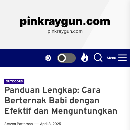
Skip
to
the
pinkraygun.com
content
pinkraygun.com
Menu
OUTDOORS
Panduan Lengkap: Cara
Berternak Babi dengan
Efektif dan Menguntungkan
Steven Patterson
April 8, 2025