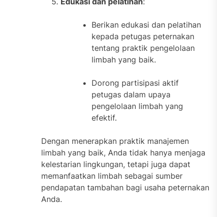
Edukasi dan pelatihan
:
Berikan edukasi dan pelatihan
kepada petugas peternakan
tentang praktik pengelolaan
limbah yang baik.
Dorong partisipasi aktif
petugas dalam upaya
pengelolaan limbah yang
efektif.
Dengan menerapkan praktik manajemen
limbah yang baik, Anda tidak hanya menjaga
kelestarian lingkungan, tetapi juga dapat
memanfaatkan limbah sebagai sumber
pendapatan tambahan bagi usaha peternakan
Anda.