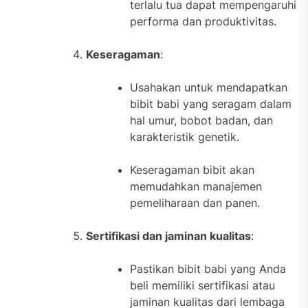
terlalu tua dapat mempengaruhi
performa dan produktivitas.
Keseragaman
:
Usahakan untuk mendapatkan
bibit babi yang seragam dalam
hal umur, bobot badan, dan
karakteristik genetik.
Keseragaman bibit akan
memudahkan manajemen
pemeliharaan dan panen.
Sertifikasi dan jaminan kualitas
:
Pastikan bibit babi yang Anda
beli memiliki sertifikasi atau
jaminan kualitas dari lembaga