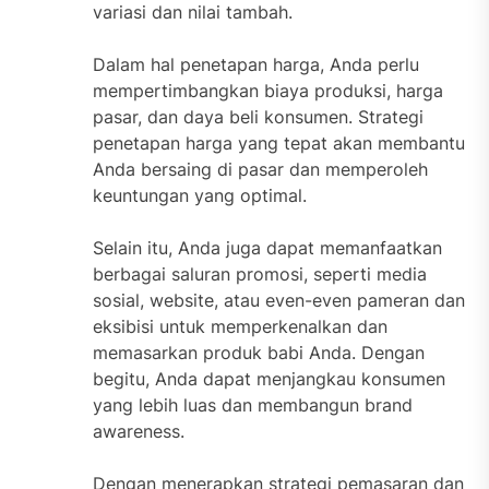
variasi dan nilai tambah.
Dalam hal penetapan harga, Anda perlu
mempertimbangkan biaya produksi, harga
pasar, dan daya beli konsumen. Strategi
penetapan harga yang tepat akan membantu
Anda bersaing di pasar dan memperoleh
keuntungan yang optimal.
Selain itu, Anda juga dapat memanfaatkan
berbagai saluran promosi, seperti media
sosial, website, atau even-even pameran dan
eksibisi untuk memperkenalkan dan
memasarkan produk babi Anda. Dengan
begitu, Anda dapat menjangkau konsumen
yang lebih luas dan membangun brand
awareness.
Dengan menerapkan strategi pemasaran dan