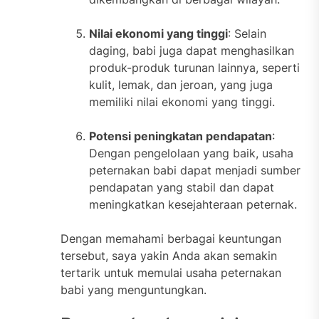
Nilai ekonomi yang tinggi
: Selain
daging, babi juga dapat menghasilkan
produk-produk turunan lainnya, seperti
kulit, lemak, dan jeroan, yang juga
memiliki nilai ekonomi yang tinggi.
Potensi peningkatan pendapatan
:
Dengan pengelolaan yang baik, usaha
peternakan babi dapat menjadi sumber
pendapatan yang stabil dan dapat
meningkatkan kesejahteraan peternak.
Dengan memahami berbagai keuntungan
tersebut, saya yakin Anda akan semakin
tertarik untuk memulai usaha peternakan
babi yang menguntungkan.